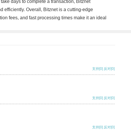
 take days to complete a transaction, Bitznet
efficiently. Overall, Bitznet is a cutting-edge
ction fees, and fast processing times make it an ideal
支持
[0]
反对
[0]
支持
[0]
反对
[0]
支持
[0]
反对
[0]