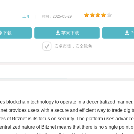
工具
|
时间：2025-05-29
|
卓下载
苹果下载
安卓市场，安全绿色
ses blockchain technology to operate in a decentralized manner. 
net provides users with a secure and efficient way to trade dig
es of Bitznet is its focus on security. The platform uses advanc
ntralized nature of Bitznet means that there is no single point of 