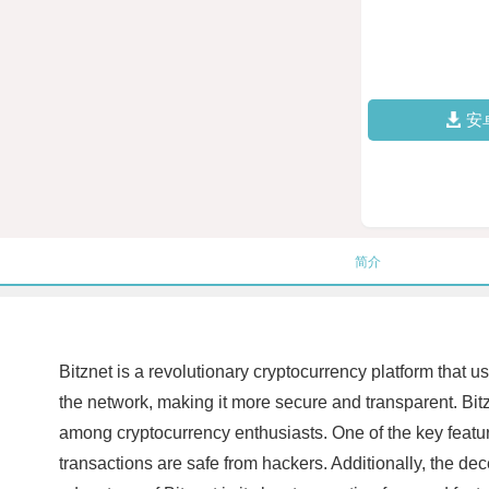
安
简介
Bitznet is a revolutionary cryptocurrency platform that u
the network, making it more secure and transparent. Bitz
among cryptocurrency enthusiasts. One of the key featur
transactions are safe from hackers. Additionally, the dece