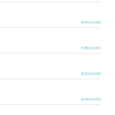
支持
[0]
反对
[0]
支持
[0]
反对
[0]
支持
[0]
反对
[0]
支持
[0]
反对
[0]