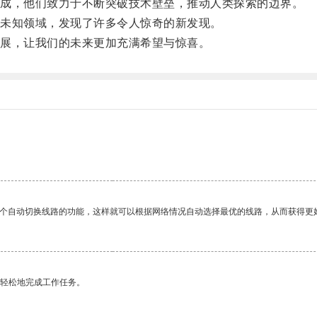
成，他们致力于不断突破技术壁垒，推动人类探索的边界。
未知领域，发现了许多令人惊奇的新发现。
展，让我们的未来更加充满希望与惊喜。
一个自动切换线路的功能，这样就可以根据网络情况自动选择最优的线路，从而获得更
更轻松地完成工作任务。