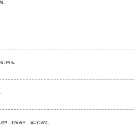
情。
中游刃有余。
。
找资料、翻译语言、编写代码等。