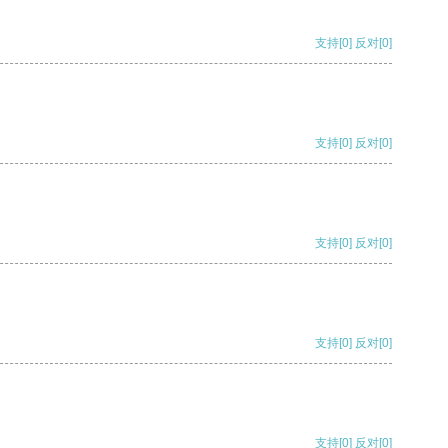
支持
[0]
反对
[0]
支持
[0]
反对
[0]
支持
[0]
反对
[0]
支持
[0]
反对
[0]
支持
[0]
反对
[0]