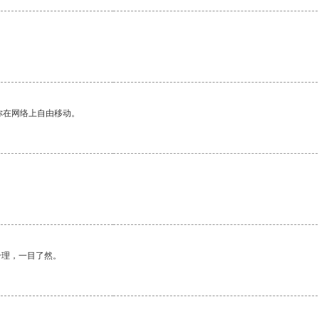
你在网络上自由移动。
合理，一目了然。