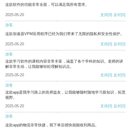
这款软件的功能非常全面，可以满足我所有需求。
2025-05-20
支持
[0]
反对
[0]
游客
这款加速器VPM应用程序已经为我们带来了无限的隐私和安全性保护。
2025-05-20
支持
[0]
反对
[0]
游客
这款学习软件的课程内容非常丰富，涵盖了各个学科的知识。老师的讲
解非常生动，让我能够轻松理解知识点。
2025-05-20
支持
[0]
反对
[0]
游客
这款app是我学习路上的良师益友，让我能够随时随地学习新知识，拓宽
视野。
2025-05-20
支持
[0]
反对
[0]
游客
这款app的物流非常快捷，我下单后很快就能收到商品。