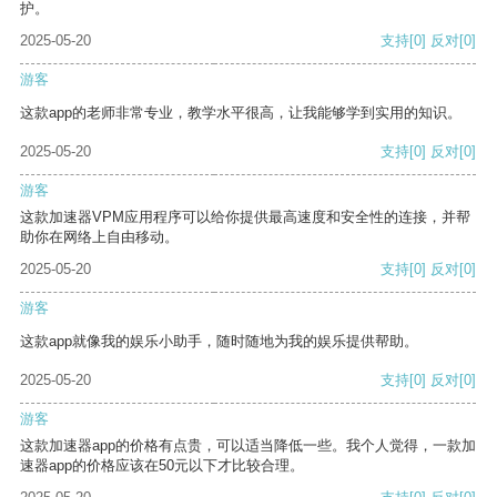
护。
2025-05-20
支持
[0]
反对
[0]
游客
这款app的老师非常专业，教学水平很高，让我能够学到实用的知识。
2025-05-20
支持
[0]
反对
[0]
游客
这款加速器VPM应用程序可以给你提供最高速度和安全性的连接，并帮
助你在网络上自由移动。
2025-05-20
支持
[0]
反对
[0]
游客
这款app就像我的娱乐小助手，随时随地为我的娱乐提供帮助。
2025-05-20
支持
[0]
反对
[0]
游客
这款加速器app的价格有点贵，可以适当降低一些。我个人觉得，一款加
速器app的价格应该在50元以下才比较合理。