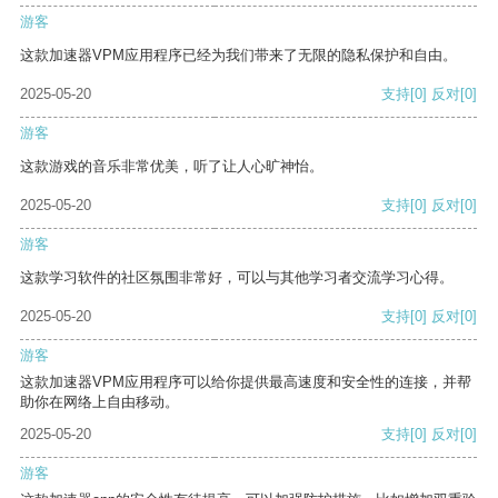
游客
这款加速器VPM应用程序已经为我们带来了无限的隐私保护和自由。
2025-05-20
支持
[0]
反对
[0]
游客
这款游戏的音乐非常优美，听了让人心旷神怡。
2025-05-20
支持
[0]
反对
[0]
游客
这款学习软件的社区氛围非常好，可以与其他学习者交流学习心得。
2025-05-20
支持
[0]
反对
[0]
游客
这款加速器VPM应用程序可以给你提供最高速度和安全性的连接，并帮
助你在网络上自由移动。
2025-05-20
支持
[0]
反对
[0]
游客