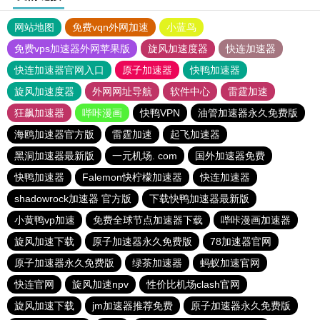
网站地图
免费vqn外网加速
小蓝鸟
免费vps加速器外网苹果版
旋风加速度器
快连加速器
快连加速器官网入口
原子加速器
快鸭加速器
旋风加速度器
外网网址导航
软件中心
雷霆加速
狂飙加速器
哔咔漫画
快鸭VPN
油管加速器永久免费版
海鸥加速器官方版
雷霆加速
起飞加速器
黑洞加速器最新版
一元机场. com
国外加速器免费
快鸭加速器
Falemon快柠檬加速器
快连加速器
shadowrock加速器 官方版
下载快鸭加速器最新版
小黄鸭vp加速
免费全球节点加速器下载
哔咔漫画加速器
旋风加速下载
原子加速器永久免费版
78加速器官网
原子加速器永久免费版
绿茶加速器
蚂蚁加速官网
快连官网
旋风加速npv
性价比机场clash官网
旋风加速下载
jm加速器推荐免费
原子加速器永久免费版